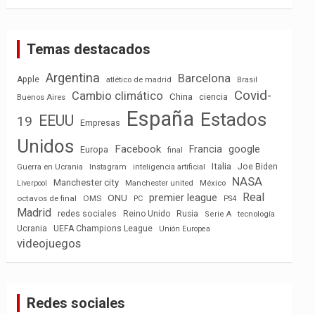
Temas destacados
Argentina
Barcelona
Apple
atlético de madrid
Brasil
Covid-
Cambio climático
China
ciencia
Buenos Aires
España
Estados
EEUU
19
Empresas
Unidos
Facebook
Francia
google
Europa
final
Italia
Joe Biden
Guerra en Ucrania
Instagram
inteligencia artificial
NASA
Manchester city
México
Liverpool
Manchester united
Real
premier league
ONU
octavos de final
OMS
PC
PS4
Madrid
redes sociales
Reino Unido
Rusia
tecnología
Serie A
Ucrania
UEFA Champions League
Unión Europea
videojuegos
Redes sociales