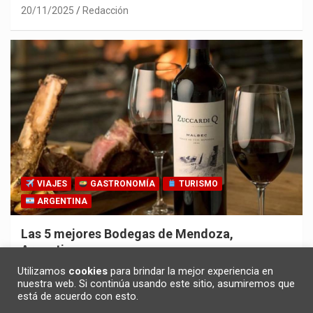
20/11/2025
Redacción
VIAJES
GASTRONOMÍA
TURISMO
ARGENTINA
Las 5 mejores Bodegas de Mendoza,
Argentina
30/10/2025
Redacción
Utilizamos
cookies
para brindar la mejor experiencia en
nuestra web. Si continúa usando este sitio, asumiremos que
está de acuerdo con esto.