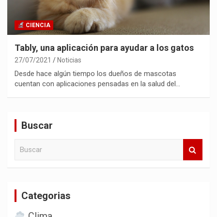
CIENCIA
Tably, una aplicación para ayudar a los gatos
27/07/2021
Noticias
Desde hace algún tiempo los dueños de mascotas
cuentan con aplicaciones pensadas en la salud del…
Buscar
B
u
s
c
a
Categorias
r
Clima