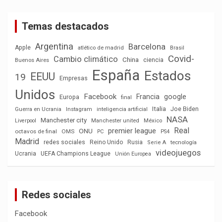
Temas destacados
Argentina
Barcelona
Apple
atlético de madrid
Brasil
Covid-
Cambio climático
China
ciencia
Buenos Aires
España
Estados
EEUU
19
Empresas
Unidos
Facebook
Francia
google
Europa
final
Italia
Joe Biden
Guerra en Ucrania
Instagram
inteligencia artificial
NASA
Manchester city
México
Liverpool
Manchester united
Real
premier league
ONU
octavos de final
OMS
PC
PS4
Madrid
redes sociales
Reino Unido
Rusia
tecnología
Serie A
videojuegos
Ucrania
UEFA Champions League
Unión Europea
Redes sociales
Facebook