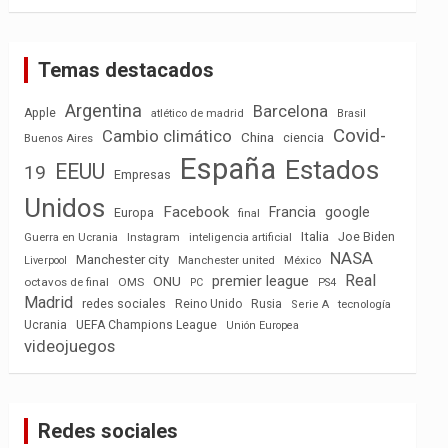
Temas destacados
Argentina
Barcelona
Apple
atlético de madrid
Brasil
Covid-
Cambio climático
China
ciencia
Buenos Aires
España
Estados
EEUU
19
Empresas
Unidos
Facebook
Francia
google
Europa
final
Italia
Joe Biden
Guerra en Ucrania
Instagram
inteligencia artificial
NASA
Manchester city
México
Liverpool
Manchester united
Real
premier league
ONU
octavos de final
OMS
PC
PS4
Madrid
redes sociales
Reino Unido
Rusia
tecnología
Serie A
Ucrania
UEFA Champions League
Unión Europea
videojuegos
Redes sociales