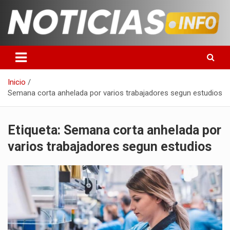
Saltar
al
contenido
Toda la información que debes saber para empezar tu día
Noticias en español
Inicio
Semana corta anhelada por varios trabajadores segun estudios
Etiqueta:
Semana corta anhelada por
varios trabajadores segun estudios