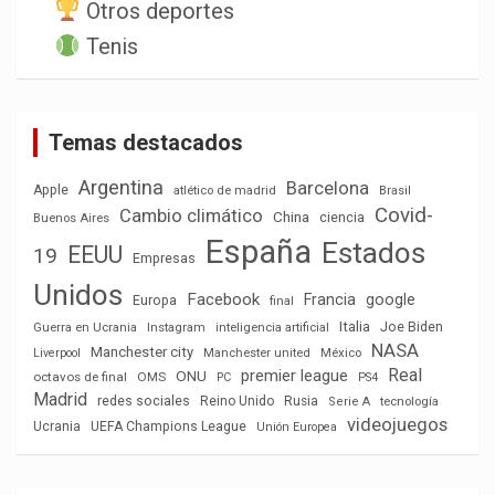
Otros deportes
Tenis
Temas destacados
Argentina
Barcelona
Apple
atlético de madrid
Brasil
Covid-
Cambio climático
China
ciencia
Buenos Aires
España
Estados
EEUU
19
Empresas
Unidos
Facebook
Francia
google
Europa
final
Italia
Joe Biden
Guerra en Ucrania
Instagram
inteligencia artificial
NASA
Manchester city
México
Liverpool
Manchester united
Real
premier league
ONU
octavos de final
OMS
PC
PS4
Madrid
redes sociales
Reino Unido
Rusia
tecnología
Serie A
videojuegos
Ucrania
UEFA Champions League
Unión Europea