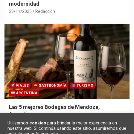
modernidad
20/11/2025
Redacción
VIAJES
GASTRONOMÍA
TURISMO
ARGENTINA
Las 5 mejores Bodegas de Mendoza,
Argentina
30/10/2025
Redacción
Utilizamos
cookies
para brindar la mejor experiencia en
nuestra web. Si continúa usando este sitio, asumiremos que
está de acuerdo con esto.