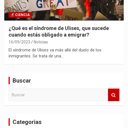
CIENCIA
¿Qué es el síndrome de Ulises, que sucede
cuando estás obligado a emigrar?
16/09/2023
Noticias
El síndrome de Ulises va más allá del duelo de los
inmigrantes. Se trata de una…
Buscar
B
u
s
c
a
Categorias
r