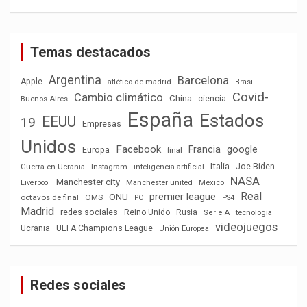
Temas destacados
Argentina
Barcelona
Apple
atlético de madrid
Brasil
Covid-
Cambio climático
China
ciencia
Buenos Aires
España
Estados
EEUU
19
Empresas
Unidos
Facebook
Francia
google
Europa
final
Italia
Joe Biden
Guerra en Ucrania
Instagram
inteligencia artificial
NASA
Manchester city
México
Liverpool
Manchester united
Real
premier league
ONU
octavos de final
OMS
PC
PS4
Madrid
redes sociales
Reino Unido
Rusia
tecnología
Serie A
videojuegos
Ucrania
UEFA Champions League
Unión Europea
Redes sociales