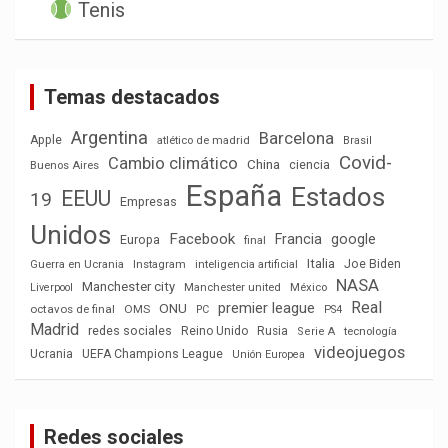
Tenis
Temas destacados
Argentina
Barcelona
Apple
atlético de madrid
Brasil
Covid-
Cambio climático
China
ciencia
Buenos Aires
España
Estados
EEUU
19
Empresas
Unidos
Facebook
Francia
google
Europa
final
Italia
Joe Biden
Guerra en Ucrania
Instagram
inteligencia artificial
NASA
Manchester city
México
Liverpool
Manchester united
Real
premier league
ONU
octavos de final
OMS
PC
PS4
Madrid
redes sociales
Reino Unido
Rusia
tecnología
Serie A
videojuegos
Ucrania
UEFA Champions League
Unión Europea
Redes sociales