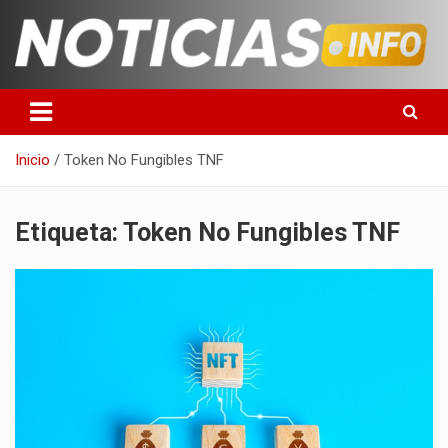
Saltar
al
contenido
Toda la información que debes saber para empezar tu día
Noticias en español
Inicio
Token No Fungibles TNF
Etiqueta:
Token No Fungibles TNF