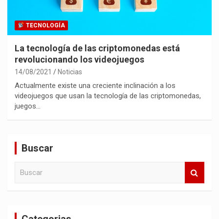
TECNOLOGÍA
La tecnología de las criptomonedas está
revolucionando los videojuegos
14/08/2021
Noticias
Actualmente existe una creciente inclinación a los
videojuegos que usan la tecnología de las criptomonedas,
juegos…
Buscar
B
u
s
c
a
Categorias
r