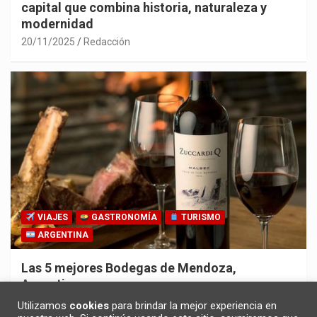
capital que combina historia, naturaleza y
modernidad
20/11/2025
Redacción
VIAJES
GASTRONOMÍA
TURISMO
ARGENTINA
Las 5 mejores Bodegas de Mendoza,
Argentina
30/10/2025
Redacción
Utilizamos
cookies
para brindar la mejor experiencia en