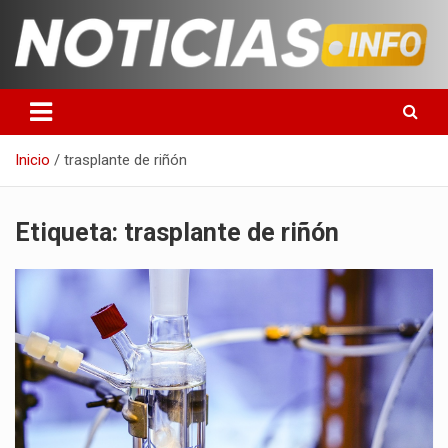
Saltar
al
contenido
Toda la información que debes saber para empezar tu día
Noticias en español
Inicio
trasplante de riñón
Etiqueta:
trasplante de riñón