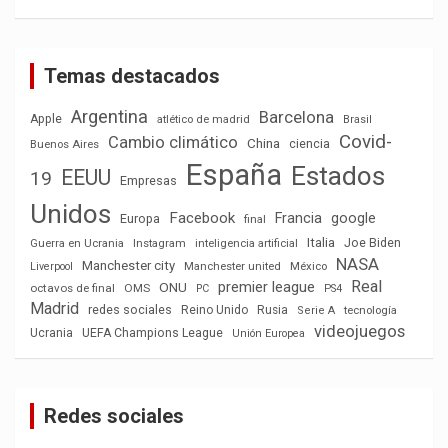
Temas destacados
Argentina
Barcelona
Apple
atlético de madrid
Brasil
Covid-
Cambio climático
China
ciencia
Buenos Aires
España
Estados
EEUU
19
Empresas
Unidos
Facebook
Francia
google
Europa
final
Italia
Joe Biden
Guerra en Ucrania
Instagram
inteligencia artificial
NASA
Manchester city
México
Liverpool
Manchester united
Real
premier league
ONU
octavos de final
OMS
PC
PS4
Madrid
redes sociales
Reino Unido
Rusia
tecnología
Serie A
videojuegos
Ucrania
UEFA Champions League
Unión Europea
Redes sociales