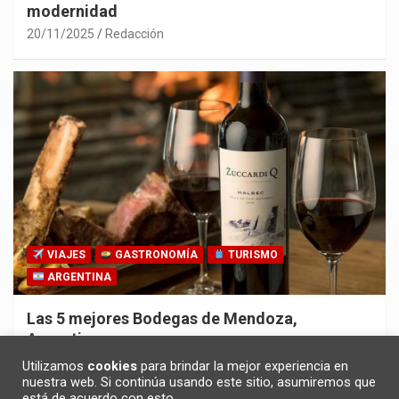
modernidad
20/11/2025
Redacción
VIAJES
GASTRONOMÍA
TURISMO
ARGENTINA
Las 5 mejores Bodegas de Mendoza,
Argentina
30/10/2025
Redacción
Utilizamos
cookies
para brindar la mejor experiencia en
nuestra web. Si continúa usando este sitio, asumiremos que
está de acuerdo con esto.