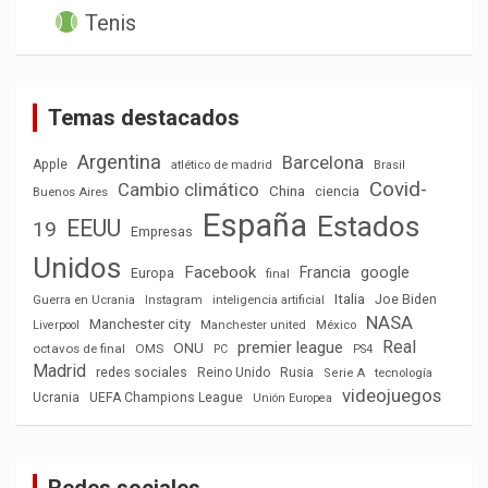
Tenis
Temas destacados
Argentina
Barcelona
Apple
atlético de madrid
Brasil
Covid-
Cambio climático
China
ciencia
Buenos Aires
España
Estados
EEUU
19
Empresas
Unidos
Facebook
Francia
google
Europa
final
Italia
Joe Biden
Guerra en Ucrania
Instagram
inteligencia artificial
NASA
Manchester city
México
Liverpool
Manchester united
Real
premier league
ONU
octavos de final
OMS
PC
PS4
Madrid
redes sociales
Reino Unido
Rusia
tecnología
Serie A
videojuegos
Ucrania
UEFA Champions League
Unión Europea
Redes sociales