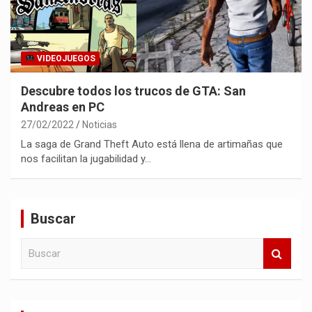
VIDEOJUEGOS
Descubre todos los trucos de GTA: San
Andreas en PC
27/02/2022
Noticias
La saga de Grand Theft Auto está llena de artimañas que
nos facilitan la jugabilidad y…
Buscar
B
u
s
c
a