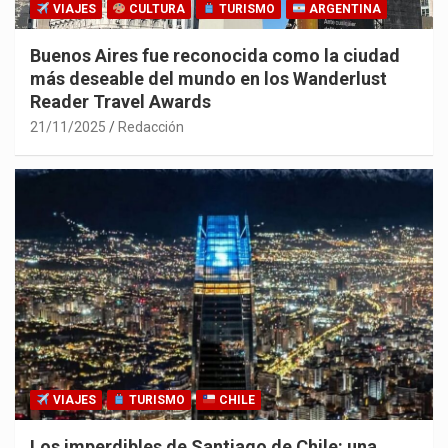
VIAJES
CULTURA
TURISMO
ARGENTINA
Buenos Aires fue reconocida como la ciudad
más deseable del mundo en los Wanderlust
Reader Travel Awards
21/11/2025
Redacción
VIAJES
TURISMO
CHILE
Los imperdibles de Santiago de Chile: una