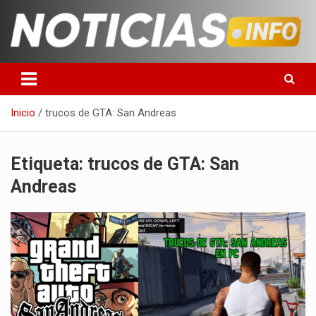
Saltar
al
contenido
Toda la información que debes saber para empezar tu día
Noticias en español
Inicio
trucos de GTA: San Andreas
Etiqueta:
trucos de GTA: San
Andreas