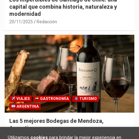
capital que combina historia, naturaleza y
modernidad
20/11/2025
Redacción
VIAJES
GASTRONOMÍA
TURISMO
ARGENTINA
Las 5 mejores Bodegas de Mendoza,
Argentina
30/10/2025
Redacción
Utilizamos
cookies
para brindar la mejor experiencia en