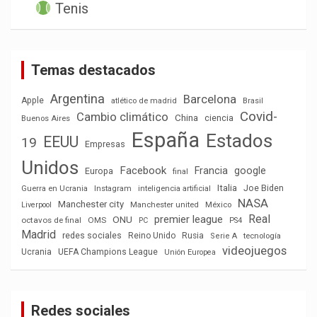
Tenis
Temas destacados
Argentina
Barcelona
Apple
atlético de madrid
Brasil
Covid-
Cambio climático
China
ciencia
Buenos Aires
España
Estados
EEUU
19
Empresas
Unidos
Facebook
Francia
google
Europa
final
Italia
Joe Biden
Guerra en Ucrania
Instagram
inteligencia artificial
NASA
Manchester city
México
Liverpool
Manchester united
Real
premier league
ONU
octavos de final
OMS
PC
PS4
Madrid
redes sociales
Reino Unido
Rusia
tecnología
Serie A
videojuegos
Ucrania
UEFA Champions League
Unión Europea
Redes sociales