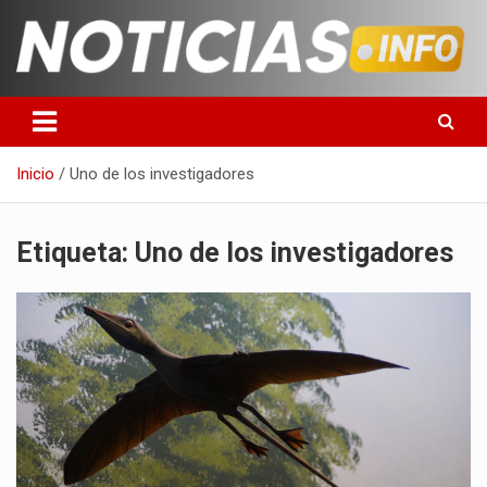
Saltar
al
contenido
Toda la información que debes saber para empezar tu día
Noticias en español
Inicio
Uno de los investigadores
Etiqueta:
Uno de los investigadores