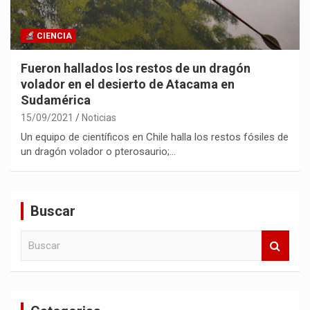
CIENCIA
Fueron hallados los restos de un dragón
volador en el desierto de Atacama en
Sudamérica
15/09/2021
Noticias
Un equipo de científicos en Chile halla los restos fósiles de
un dragón volador o pterosaurio;…
Buscar
B
u
s
c
a
r