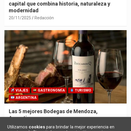
capital que combina historia, naturaleza y
modernidad
20/11/2025
Redacción
VIAJES
GASTRONOMÍA
TURISMO
ARGENTINA
Las 5 mejores Bodegas de Mendoza,
Argentina
30/10/2025
Redacción
Utilizamos
cookies
para brindar la mejor experiencia en