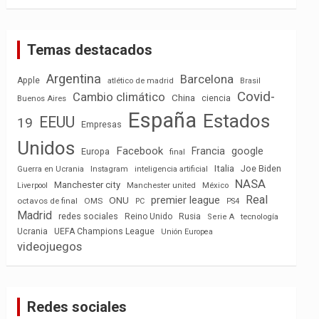
Temas destacados
Argentina
Barcelona
Apple
atlético de madrid
Brasil
Covid-
Cambio climático
China
ciencia
Buenos Aires
España
Estados
EEUU
19
Empresas
Unidos
Facebook
Francia
google
Europa
final
Italia
Joe Biden
Guerra en Ucrania
Instagram
inteligencia artificial
NASA
Manchester city
México
Liverpool
Manchester united
Real
premier league
ONU
octavos de final
OMS
PC
PS4
Madrid
redes sociales
Reino Unido
Rusia
tecnología
Serie A
Ucrania
UEFA Champions League
Unión Europea
videojuegos
Redes sociales