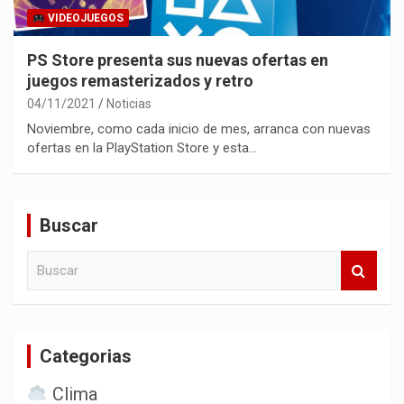
VIDEOJUEGOS
PS Store presenta sus nuevas ofertas en
juegos remasterizados y retro
04/11/2021
Noticias
Noviembre, como cada inicio de mes, arranca con nuevas
ofertas en la PlayStation Store y esta…
Buscar
B
u
s
c
a
Categorias
r
Clima