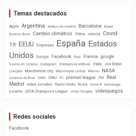
Temas destacados
Argentina
Barcelona
Apple
atlético de madrid
Brasil
Covid-
Cambio climático
China
ciencia
Buenos Aires
España
Estados
EEUU
19
Empresas
Unidos
Facebook
Francia
google
Europa
final
Italia
Joe Biden
Guerra en Ucrania
Instagram
inteligencia artificial
NASA
Manchester city
México
Liverpool
Manchester united
Real
premier league
ONU
octavos de final
OMS
PC
PS4
Madrid
redes sociales
Reino Unido
Rusia
tecnología
Serie A
videojuegos
Ucrania
UEFA Champions League
Unión Europea
Redes sociales
Facebook