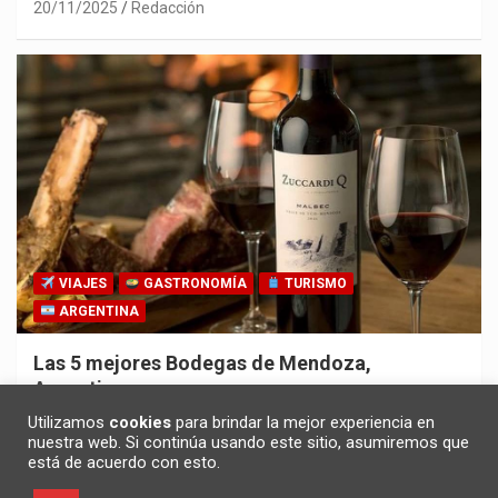
20/11/2025
Redacción
VIAJES
GASTRONOMÍA
TURISMO
ARGENTINA
Las 5 mejores Bodegas de Mendoza,
Argentina
30/10/2025
Redacción
Utilizamos
cookies
para brindar la mejor experiencia en
nuestra web. Si continúa usando este sitio, asumiremos que
está de acuerdo con esto.