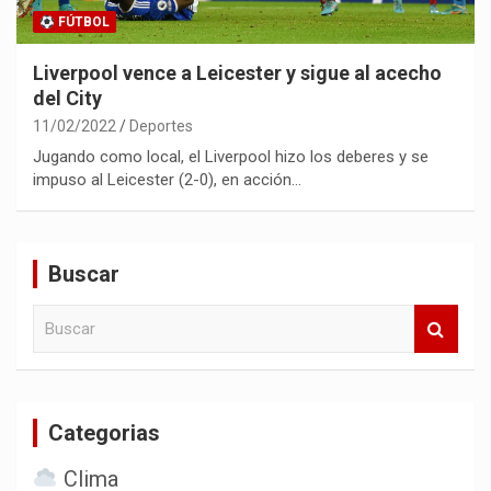
FÚTBOL
Liverpool vence a Leicester y sigue al acecho
del City
11/02/2022
Deportes
Jugando como local, el Liverpool hizo los deberes y se
impuso al Leicester (2-0), en acción…
Buscar
B
u
s
c
a
Categorias
r
Clima