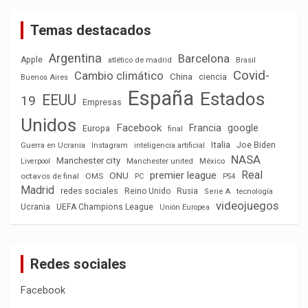
Temas destacados
Argentina
Barcelona
Apple
atlético de madrid
Brasil
Covid-
Cambio climático
China
ciencia
Buenos Aires
España
Estados
EEUU
19
Empresas
Unidos
Facebook
Francia
google
Europa
final
Italia
Joe Biden
Guerra en Ucrania
Instagram
inteligencia artificial
NASA
Manchester city
México
Liverpool
Manchester united
Real
premier league
ONU
octavos de final
OMS
PC
PS4
Madrid
redes sociales
Reino Unido
Rusia
tecnología
Serie A
videojuegos
Ucrania
UEFA Champions League
Unión Europea
Redes sociales
Facebook