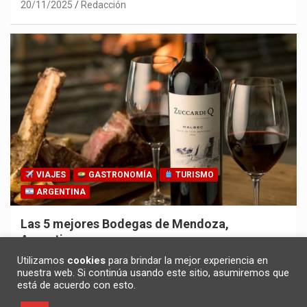
20/11/2025
Redacción
VIAJES
GASTRONOMÍA
TURISMO
ARGENTINA
Las 5 mejores Bodegas de Mendoza,
Argentina
30/10/2025
Redacción
Utilizamos
cookies
para brindar la mejor experiencia en
nuestra web. Si continúa usando este sitio, asumiremos que
está de acuerdo con esto.