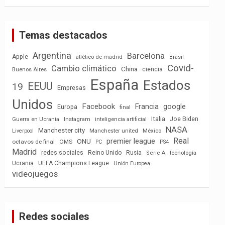
Temas destacados
Argentina
Barcelona
Apple
atlético de madrid
Brasil
Covid-
Cambio climático
China
ciencia
Buenos Aires
España
Estados
EEUU
19
Empresas
Unidos
Facebook
Francia
google
Europa
final
Italia
Joe Biden
Guerra en Ucrania
Instagram
inteligencia artificial
NASA
Manchester city
México
Liverpool
Manchester united
Real
premier league
ONU
octavos de final
OMS
PC
PS4
Madrid
redes sociales
Reino Unido
Rusia
tecnología
Serie A
Ucrania
UEFA Champions League
Unión Europea
videojuegos
Redes sociales