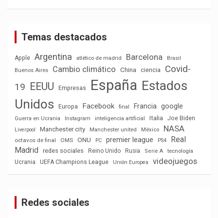
Temas destacados
Argentina
Barcelona
Apple
atlético de madrid
Brasil
Covid-
Cambio climático
China
ciencia
Buenos Aires
España
Estados
EEUU
19
Empresas
Unidos
Facebook
Francia
google
Europa
final
Italia
Joe Biden
Guerra en Ucrania
Instagram
inteligencia artificial
NASA
Manchester city
México
Liverpool
Manchester united
Real
premier league
ONU
octavos de final
OMS
PC
PS4
Madrid
redes sociales
Reino Unido
Rusia
tecnología
Serie A
videojuegos
Ucrania
UEFA Champions League
Unión Europea
Redes sociales