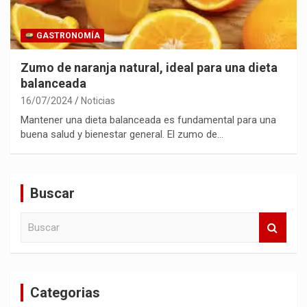
GASTRONOMÍA
Zumo de naranja natural, ideal para una dieta
balanceada
16/07/2024
Noticias
Mantener una dieta balanceada es fundamental para una
buena salud y bienestar general. El zumo de…
Buscar
B
u
s
c
a
Categorias
r