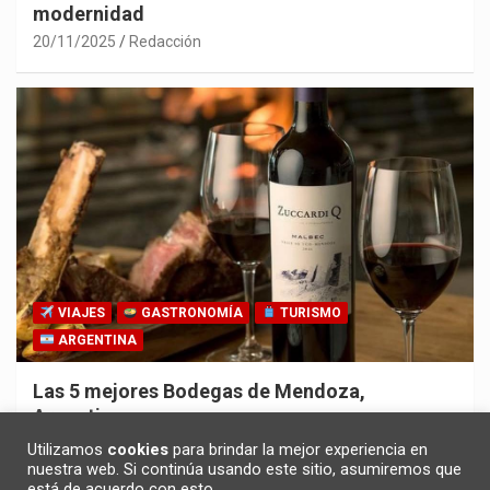
modernidad
20/11/2025
Redacción
VIAJES
GASTRONOMÍA
TURISMO
ARGENTINA
Las 5 mejores Bodegas de Mendoza,
Argentina
30/10/2025
Redacción
Utilizamos
cookies
para brindar la mejor experiencia en
nuestra web. Si continúa usando este sitio, asumiremos que
está de acuerdo con esto.