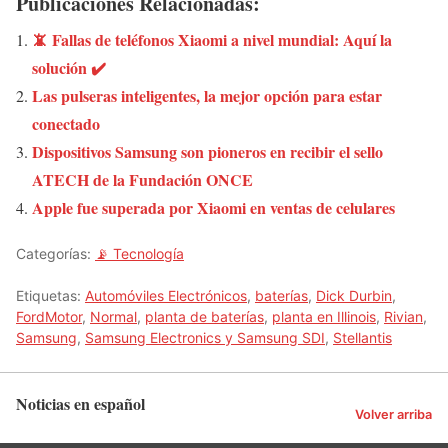
Publicaciones Relacionadas:
📵 Fallas de teléfonos Xiaomi a nivel mundial: Aquí la
solución ✔️
Las pulseras inteligentes, la mejor opción para estar
conectado
Dispositivos Samsung son pioneros en recibir el sello
ATECH de la Fundación ONCE
Apple fue superada por Xiaomi en ventas de celulares
Categorías:
📡 Tecnología
Etiquetas:
Automóviles Electrónicos
,
baterías
,
Dick Durbin
,
FordMotor
,
Normal
,
planta de baterías
,
planta en Illinois
,
Rivian
,
Samsung
,
Samsung Electronics y Samsung SDI
,
Stellantis
Noticias en español
Volver arriba