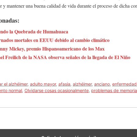
r y mantener una buena calidad de vida durante el proceso de dicha co
ionadas:
riendo la Quebrada de Humahuaca
rnados mortales en EEUU debido al cambio climático
anny Mickey, premio Hispanoamericano de los Max
ael Freilich de la NASA observa señales de la llegada de El Niño
 el alzhéimer
,
adulto mayor
,
afasia
,
alzhéimer
,
anciano
,
enfermedad 
ento normal
,
Olvidarse cosas ocasionalmente
,
problemas de memoria