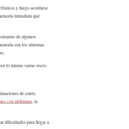
efónicos y luego acordarse
 memoria inmediata que
l consumo de algunos
memoria son los síntomas
po.
por lo mismo varias veces.
ituaciones de estrés
ntes con alzhéimer
, la
r dificultades para llegar a