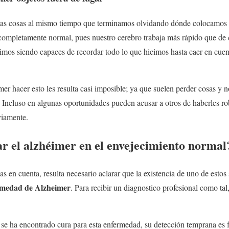
tas cosas al mismo tiempo que terminamos olvidando dónde colocamos 
s completamente normal, pues nuestro cerebro trabaja más rápido que d
uimos siendo capaces de recordar todo lo que hicimos hasta caer en cue
mer hacer esto les resulta casi imposible; ya que suelen perder cosas y n
s. Incluso en algunas oportunidades pueden acusar a otros de haberles 
viamente.
 el alzhéimer en el envejecimiento normal
ias en cuenta, resulta necesario aclarar que la existencia de uno de esto
ermedad de Alzheimer
. Para recibir un diagnostico profesional como tal
se ha encontrado cura para esta enfermedad, su detección temprana es 