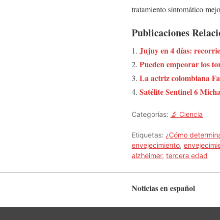
tratamiento sintomático mejo
Publicaciones Relac
Jujuy en 4 días: recor
Pueden empeorar los to
La actriz colombiana F
Satélite Sentinel 6 Mich
Categorías:
🔬 Ciencia
Etiquetas:
¿Cómo determinar
envejecimiento
,
envejecimi
alzhéimer
,
tercera edad
Noticias en español