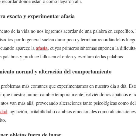
 recordar dónde están o cómo llegaron allí.
ra exacta y experimentar afasia
nto de la vida no nos logremos acordar de una palabra en específico, 
pisodios por lo general suelen durar poco y terminar recordándolos lueg
afasia
 cuando aparece la
, cuyos primeros síntomas suponen la dificult
e palabras y produce fallos en el orden y escritura de las palabras.
iento normal y alteración del comportamiento
os problemas más comunes que experimentamos en nuestro día a día. Est
 que nuestro humor cambie temporalmente; volviéndonos apáticos e iras
ntos van más allá, provocando alteraciones tanto psicológicas como de
edad
, agitación, irritabilidad o cambios emocionales como alucinaciones,
ito.
ner objetos fuera de lugar