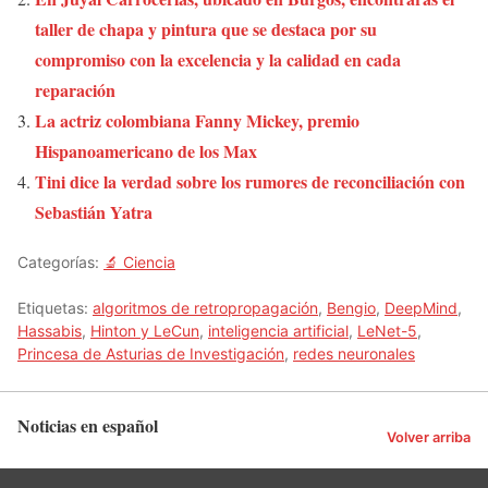
taller de chapa y pintura que se destaca por su
compromiso con la excelencia y la calidad en cada
reparación
La actriz colombiana Fanny Mickey, premio
Hispanoamericano de los Max
Tini dice la verdad sobre los rumores de reconciliación con
Sebastián Yatra
Categorías:
🔬 Ciencia
Etiquetas:
algoritmos de retropropagación
,
Bengio
,
DeepMind
,
Hassabis
,
Hinton y LeCun
,
inteligencia artificial
,
LeNet-5
,
Princesa de Asturias de Investigación
,
redes neuronales
Noticias en español
Volver arriba