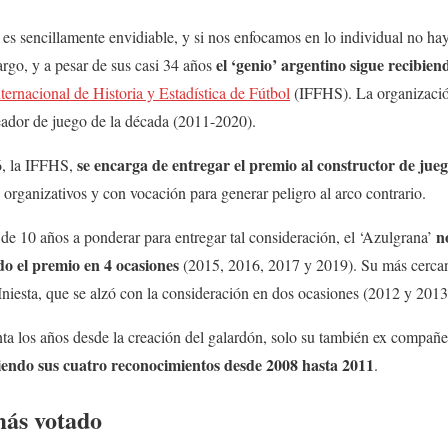
es sencillamente envidiable, y si nos enfocamos en lo individual no h
el ‘genio’ argentino sigue recibie
rgo, y a pesar de sus casi 34 años
ternacional de Historia y Estadística de Fútbol
(IFFHS). La organización
ador de juego de la década (2011-2020).
se encarga de entregar el premio al constructor de jue
, la IFFHS,
 organizativos y con vocación para generar peligro al arco contrario.
n
 de 10 años a ponderar para entregar tal consideración, el ‘Azulgrana’
do el premio en 4 ocasiones
(2015, 2016, 2017 y 2019). Su más cercan
niesta, que se alzó con la consideración en dos ocasiones (2012 y 2013
a los años desde la creación del galardón, solo su también ex compañer
iendo sus cuatro reconocimientos desde 2008 hasta 2011
.
más votado