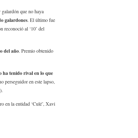
ay galardón que no haya
ndo galardones
. El último fue
 reconoció al ‘10’ del
go del año
. Premio obtenido
o ha tenido rival en lo que
o perseguidor en este lapso,
).
o en la entidad ‘Culé’, Xavi