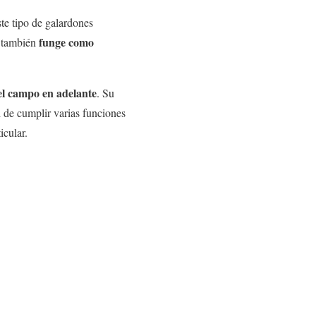
ste tipo de galardones
funge como
e también
el campo en adelante
. Su
d de cumplir varias funciones
icular.