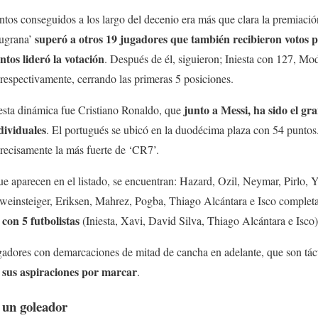
tos conseguidos a los largo del decenio era más que clara la premiació
superó a otros 19 jugadores que también recibieron votos pa
augrana’
tos lideró la votación
. Después de él, siguieron; Iniesta con 127, M
respectivamente, cerrando las primeras 5 posiciones.
junto a Messi, ha sido el g
 esta dinámica fue Cristiano Ronaldo, que
dividuales
. El portugués se ubicó en la duodécima plaza con 54 puntos.
 precisamente la más fuerte de ‘CR7’.
e aparecen en el listado, se encuentran: Hazard, Ozil, Neymar, Pirlo,
einsteiger, Eriksen, Mahrez, Pogba, Thiago Alcántara e Isco completan
con 5 futbolistas
(Iniesta, Xavi, David Silva, Thiago Alcántara e Isco)
gadores con demarcaciones de mitad de cancha en adelante, que son tác
n sus aspiraciones por marcar
.
 un goleador