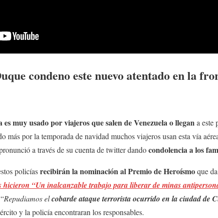
uque condeno este nuevo atentado en la fro
es muy usado por viajeros que salen de Venezuela o llegan
a este 
o más por la temporada de navidad muchos viajeros usan esta vía aére
condolencia a los fam
pronunció a través de su cuenta de twitter dando
recibirán la nominación al Premio de Heroísmo
estos policías
que da 
as hicieron “Un inalcanzable trabajo para liberar de minas antiperso
 “
Repudiamos el
cobarde ataque terrorista ocurrido en la ciudad de 
ército y la policía encontraran los responsables.