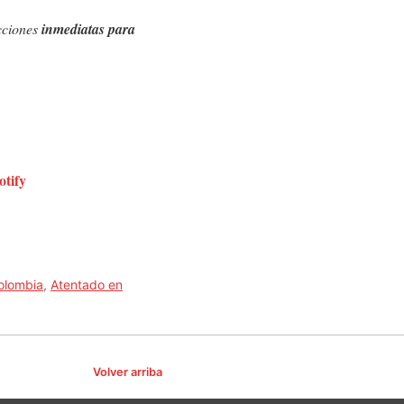
cciones
inmediatas para
otify
olombia
,
Atentado en
Volver arriba