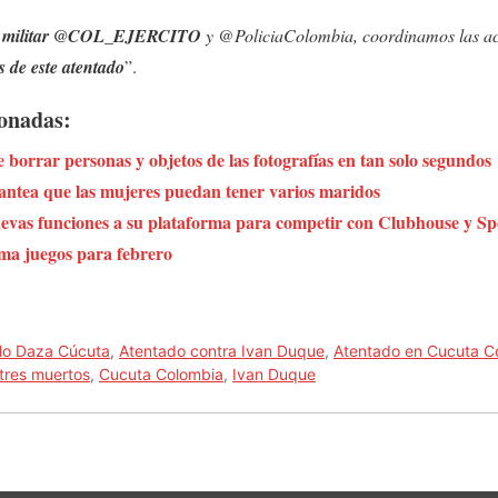
a militar @COL_EJERCITO
y @PoliciaColombia, coordinamos las a
s de este atentado
”.
ionadas:
 borrar personas y objetos de las fotografías en tan solo segundos
lantea que las mujeres puedan tener varios maridos
vas funciones a su plataforma para competir con Clubhouse y Sp
ma juegos para febrero
lo Daza Cúcuta
,
Atentado contra Ivan Duque
,
Atentado en Cucuta C
tres muertos
,
Cucuta Colombia
,
Ivan Duque