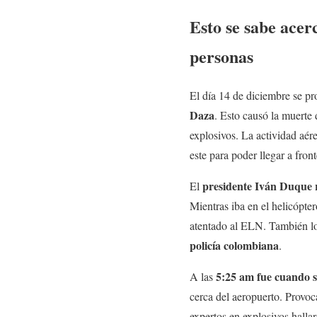
Esto se sabe acer
personas
El día 14 de diciembre se 
Daza
. Esto causó la muerte
explosivos. La actividad aér
este para poder llegar a fro
presidente Iván Duque 
El
Mientras iba en el helicópte
atentado al ELN. También lo
policía colombiana
.
5:25 am fue cuando s
A las
cerca del aeropuerto. Provo
expertos en explosivos hall