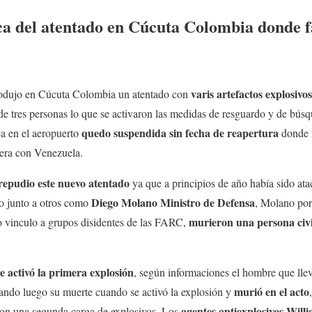
ca del atentado en Cúcuta Colombia donde fa
varis artefactos explosivo
produjo en Cúcuta Colombia un atentado con
 de tres personas lo que se activaron las medidas de resguardo y de bús
quedo suspendida sin fecha de reapertura
ea en el aeropuerto
donde 
ntera con Venezuela.
repudio este nuevo atentado
ya que a principios de año había sido at
Diego Molano Ministro de Defensa
ro junto a otros como
, Molano por
murieron una persona civil
 vinculo a grupos disidentes de las FARC,
e activó la primera explosión
, según informaciones el hombre que llev
murió en el acto
cando luego su muerte cuando se activó la explosión y
agentes antiexplosivos
Willi
aron una segunda carga de explosivos. Los