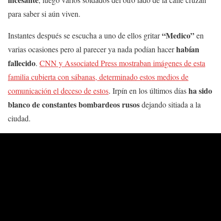
para saber si aún viven.
“Medico”
Instantes después se escucha a uno de ellos gritar
en
habían
varias ocasiones pero al parecer ya nada podían hacer
fallecido
.
CNN y Associated Press mostraban imágenes de esta
familia cubierta con sábanas, determinado estos medios de
ha sido
comunicación el deceso de estos
. Irpín en los últimos días
blanco de constantes bombardeos rusos
dejando sitiada a la
ciudad.