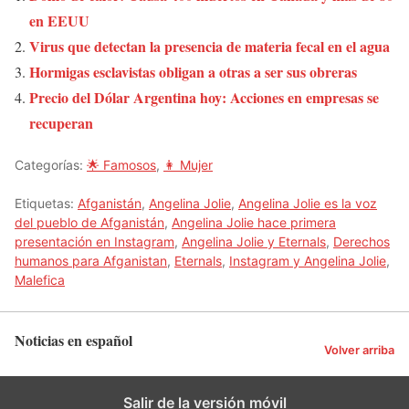
en EEUU
Virus que detectan la presencia de materia fecal en el agua
Hormigas esclavistas obligan a otras a ser sus obreras
Precio del Dólar Argentina hoy: Acciones en empresas se
recuperan
Categorías:
🌟 Famosos
,
👩 Mujer
Etiquetas:
Afganistán
,
Angelina Jolie
,
Angelina Jolie es la voz
del pueblo de Afganistán
,
Angelina Jolie hace primera
presentación en Instagram
,
Angelina Jolie y Eternals
,
Derechos
humanos para Afganistan
,
Eternals
,
Instagram y Angelina Jolie
,
Malefica
Noticias en español
Volver arriba
Salir de la versión móvil