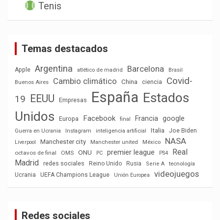
Tenis
Temas destacados
Argentina
Barcelona
Apple
atlético de madrid
Brasil
Covid-
Cambio climático
China
ciencia
Buenos Aires
España
Estados
EEUU
19
Empresas
Unidos
Facebook
Francia
google
Europa
final
Italia
Joe Biden
Guerra en Ucrania
Instagram
inteligencia artificial
NASA
Manchester city
México
Liverpool
Manchester united
Real
premier league
ONU
octavos de final
OMS
PC
PS4
Madrid
redes sociales
Reino Unido
Rusia
tecnología
Serie A
videojuegos
Ucrania
UEFA Champions League
Unión Europea
Redes sociales