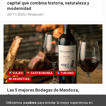
capital que combina historia, naturaleza y
modernidad
20/11/2025
Redacción
VIAJES
GASTRONOMÍA
TURISMO
ARGENTINA
Las 5 mejores Bodegas de Mendoza,
Argentina
30/10/2025
Redacción
Utilizamos
cookies
para brindar la mejor experiencia en