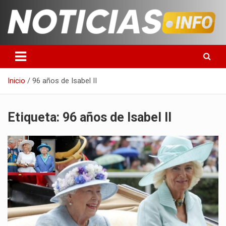
Saltar
al
contenido
Toda la información que debes saber para empezar tu día
Noticias en español
Inicio
96 años de Isabel II
Etiqueta:
96 años de Isabel II