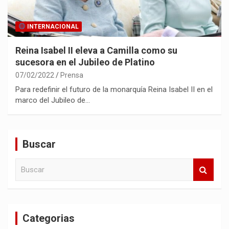
INTERNACIONAL
Reina Isabel II eleva a Camilla como su
sucesora en el Jubileo de Platino
07/02/2022
Prensa
Para redefinir el futuro de la monarquía Reina Isabel II en el
marco del Jubileo de…
Buscar
B
u
s
c
a
Categorias
r