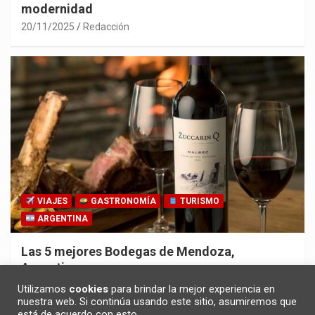
modernidad
20/11/2025
Redacción
VIAJES
GASTRONOMÍA
TURISMO
ARGENTINA
Las 5 mejores Bodegas de Mendoza,
Argentina
30/10/2025
Redacción
Utilizamos
cookies
para brindar la mejor experiencia en
nuestra web. Si continúa usando este sitio, asumiremos que
está de acuerdo con esto.