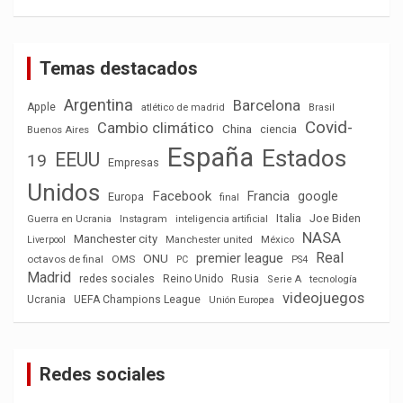
Temas destacados
Argentina
Barcelona
Apple
atlético de madrid
Brasil
Covid-
Cambio climático
China
ciencia
Buenos Aires
España
Estados
EEUU
19
Empresas
Unidos
Facebook
Francia
google
Europa
final
Italia
Joe Biden
Guerra en Ucrania
Instagram
inteligencia artificial
NASA
Manchester city
México
Liverpool
Manchester united
Real
premier league
ONU
octavos de final
OMS
PC
PS4
Madrid
redes sociales
Reino Unido
Rusia
tecnología
Serie A
videojuegos
Ucrania
UEFA Champions League
Unión Europea
Redes sociales