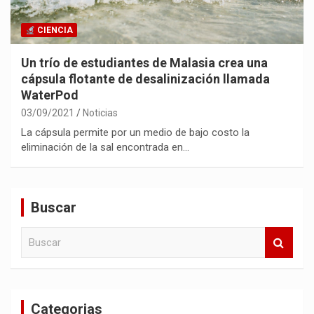
CIENCIA
Un trío de estudiantes de Malasia crea una
cápsula flotante de desalinización llamada
WaterPod
03/09/2021
Noticias
La cápsula permite por un medio de bajo costo la
eliminación de la sal encontrada en…
Buscar
B
u
s
c
a
Categorias
r