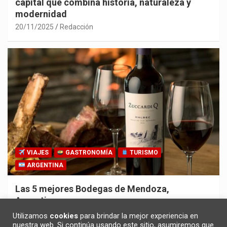
capital que combina historia, naturaleza y
modernidad
20/11/2025
Redacción
VIAJES
GASTRONOMÍA
TURISMO
ARGENTINA
Las 5 mejores Bodegas de Mendoza,
Argentina
30/10/2025
Redacción
Utilizamos
cookies
para brindar la mejor experiencia en
nuestra web. Si continúa usando este sitio, asumiremos que