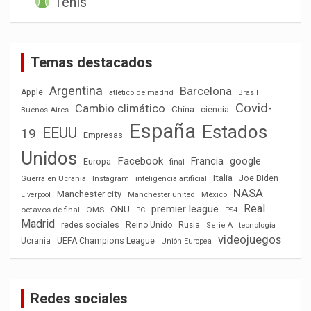
Tenis
Temas destacados
Argentina
Barcelona
Apple
atlético de madrid
Brasil
Covid-
Cambio climático
China
ciencia
Buenos Aires
España
Estados
EEUU
19
Empresas
Unidos
Facebook
Francia
google
Europa
final
Italia
Joe Biden
Guerra en Ucrania
Instagram
inteligencia artificial
NASA
Manchester city
México
Liverpool
Manchester united
Real
premier league
ONU
octavos de final
OMS
PC
PS4
Madrid
redes sociales
Reino Unido
Rusia
tecnología
Serie A
videojuegos
Ucrania
UEFA Champions League
Unión Europea
Redes sociales