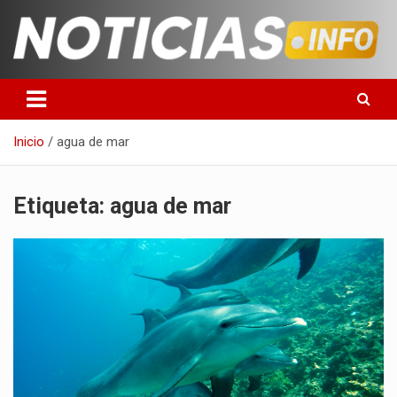
Saltar
al
contenido
Toda la información que debes saber para empezar tu día
Noticias en español
Inicio
agua de mar
Etiqueta:
agua de mar