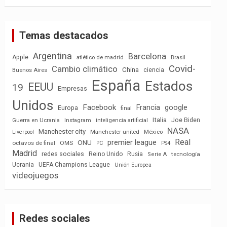
Temas destacados
Argentina
Barcelona
Apple
atlético de madrid
Brasil
Covid-
Cambio climático
China
ciencia
Buenos Aires
España
Estados
EEUU
19
Empresas
Unidos
Facebook
Francia
google
Europa
final
Italia
Joe Biden
Guerra en Ucrania
Instagram
inteligencia artificial
NASA
Manchester city
México
Liverpool
Manchester united
Real
premier league
ONU
octavos de final
OMS
PC
PS4
Madrid
redes sociales
Reino Unido
Rusia
tecnología
Serie A
Ucrania
UEFA Champions League
Unión Europea
videojuegos
Redes sociales