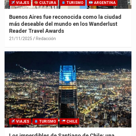
VIAJES
CULTURA
TURISMO
ARGENTINA
Buenos Aires fue reconocida como la ciudad
más deseable del mundo en los Wanderlust
Reader Travel Awards
21/11/2025
Redacción
VIAJES
TURISMO
CHILE
Los imperdibles de Santiago de Chile: una