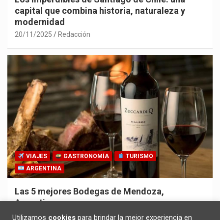
capital que combina historia, naturaleza y
modernidad
20/11/2025
Redacción
VIAJES
GASTRONOMÍA
TURISMO
ARGENTINA
Las 5 mejores Bodegas de Mendoza,
Argentina
30/10/2025
Redacción
Utilizamos
cookies
para brindar la mejor experiencia en