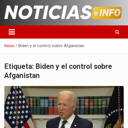
Saltar
al
contenido
Toda la información que debes saber para empezar tu día
Noticias en español
Inicio
Biden y el control sobre Afganistan
Etiqueta:
Biden y el control sobre
Afganistan