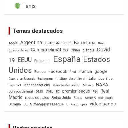
Tenis
Temas destacados
Argentina
Barcelona
Apple
atlético de madrid
Brasil
Covid-
Cambio climático
China
ciencia
Buenos Aires
España
Estados
EEUU
19
Empresas
Unidos
Facebook
Francia
google
Europa
final
Italia
Joe Biden
Guerra en Ucrania
Instagram
inteligencia artificial
NASA
Manchester city
México
Liverpool
Manchester united
Real
premier league
ONU
octavos de final
OMS
PC
PS4
Madrid
redes sociales
Reino Unido
Rusia
tecnología
Serie A
videojuegos
Ucrania
UEFA Champions League
Unión Europea
Redes sociales