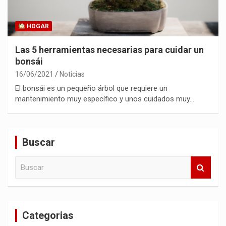
HOGAR
Las 5 herramientas necesarias para cuidar un
bonsái
16/06/2021
Noticias
El bonsái es un pequeño árbol que requiere un
mantenimiento muy específico y unos cuidados muy…
Buscar
B
u
s
c
a
Categorias
r