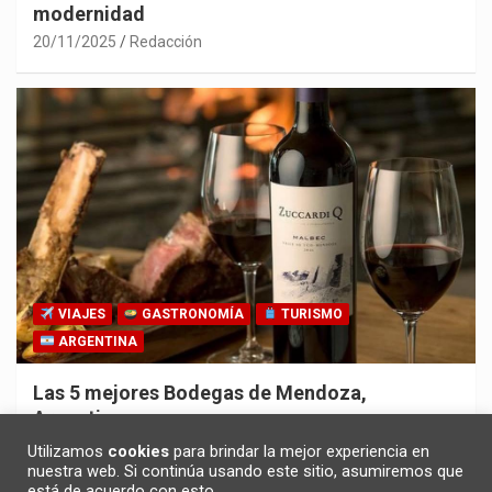
modernidad
20/11/2025
Redacción
VIAJES
GASTRONOMÍA
TURISMO
ARGENTINA
Las 5 mejores Bodegas de Mendoza,
Argentina
30/10/2025
Redacción
Utilizamos
cookies
para brindar la mejor experiencia en
nuestra web. Si continúa usando este sitio, asumiremos que
está de acuerdo con esto.