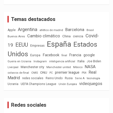
Temas destacados
Argentina
Barcelona
Apple
atlético de madrid
Brasil
Covid-
Cambio climático
China
ciencia
Buenos Aires
España
Estados
EEUU
19
Empresas
Unidos
Facebook
Francia
google
Europa
final
Italia
Joe Biden
Guerra en Ucrania
Instagram
inteligencia artificial
NASA
Manchester city
México
Liverpool
Manchester united
Real
premier league
ONU
octavos de final
OMS
PC
PS4
Madrid
redes sociales
Reino Unido
Rusia
tecnología
Serie A
videojuegos
Ucrania
UEFA Champions League
Unión Europea
Redes sociales