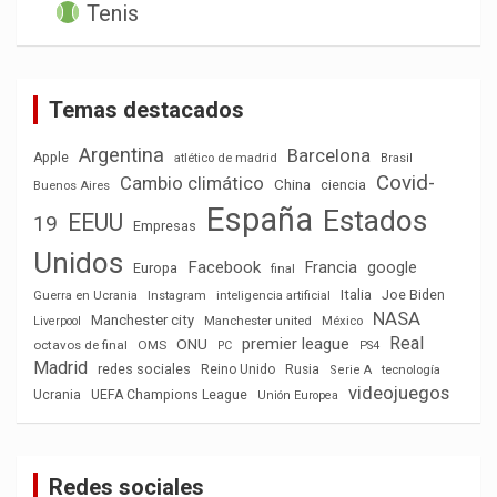
Tenis
Temas destacados
Argentina
Barcelona
Apple
atlético de madrid
Brasil
Covid-
Cambio climático
China
ciencia
Buenos Aires
España
Estados
EEUU
19
Empresas
Unidos
Facebook
Francia
google
Europa
final
Italia
Joe Biden
Guerra en Ucrania
Instagram
inteligencia artificial
NASA
Manchester city
México
Liverpool
Manchester united
Real
premier league
ONU
octavos de final
OMS
PC
PS4
Madrid
redes sociales
Reino Unido
Rusia
tecnología
Serie A
videojuegos
Ucrania
UEFA Champions League
Unión Europea
Redes sociales