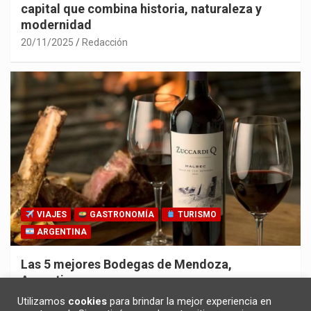
capital que combina historia, naturaleza y
modernidad
20/11/2025
Redacción
VIAJES
GASTRONOMÍA
TURISMO
ARGENTINA
Las 5 mejores Bodegas de Mendoza,
Argentina
30/10/2025
Redacción
Utilizamos
cookies
para brindar la mejor experiencia en