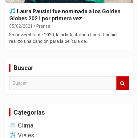
Laura Pausini fue nominada a los Golden
Globes 2021 por primera vez
05/02/2021
Prensa
En noviembre de 2020, la artista italiana Laura Pausini
realizo una canción para la película de…
Buscar
B
u
s
c
a
Categorias
r
Clima
Viajes