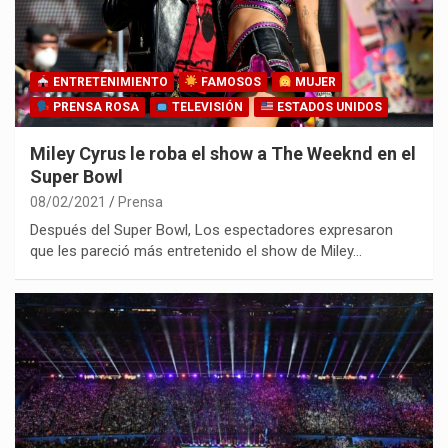
ENTRETENIMIENTO
FAMOSOS
MUJER
PRENSA ROSA
TELEVISIÓN
ESTADOS UNIDOS
Miley Cyrus le roba el show a The Weeknd en el
Super Bowl
08/02/2021
Prensa
Después del Super Bowl, Los espectadores expresaron
que les pareció más entretenido el show de Miley…