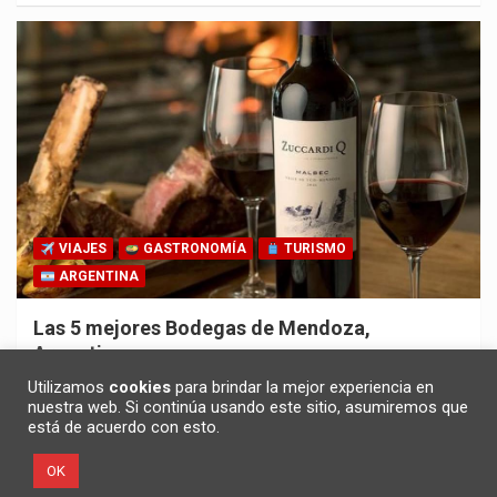
VIAJES
GASTRONOMÍA
TURISMO
ARGENTINA
Las 5 mejores Bodegas de Mendoza,
Argentina
30/10/2025
Redacción
Utilizamos
cookies
para brindar la mejor experiencia en
nuestra web. Si continúa usando este sitio, asumiremos que
está de acuerdo con esto.
OK
Copyright ©2026
Noticias en español
Política de privacidad