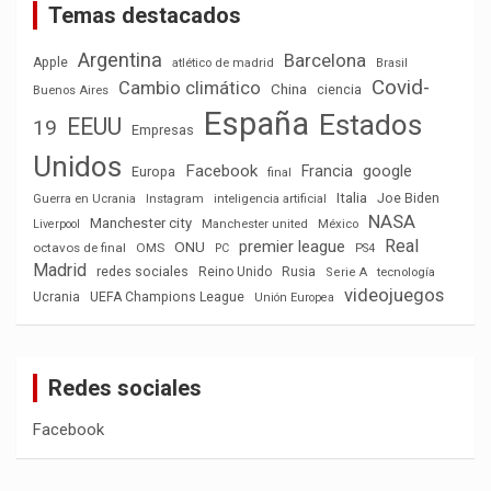
Temas destacados
Argentina
Barcelona
Apple
atlético de madrid
Brasil
Covid-
Cambio climático
China
ciencia
Buenos Aires
España
Estados
EEUU
19
Empresas
Unidos
Facebook
Francia
google
Europa
final
Italia
Joe Biden
Guerra en Ucrania
Instagram
inteligencia artificial
NASA
Manchester city
México
Liverpool
Manchester united
Real
premier league
ONU
octavos de final
OMS
PC
PS4
Madrid
redes sociales
Reino Unido
Rusia
tecnología
Serie A
videojuegos
Ucrania
UEFA Champions League
Unión Europea
Redes sociales
Facebook