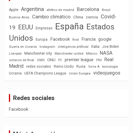
Argentina
Barcelona
Apple
atlético de madrid
Brasil
Covid-
Cambio climático
China
ciencia
Buenos Aires
España
Estados
EEUU
19
Empresas
Unidos
Facebook
Francia
google
Europa
final
Italia
Joe Biden
Guerra en Ucrania
Instagram
inteligencia artificial
NASA
Manchester city
México
Liverpool
Manchester united
Real
premier league
ONU
octavos de final
OMS
PC
PS4
Madrid
redes sociales
Reino Unido
Rusia
tecnología
Serie A
videojuegos
Ucrania
UEFA Champions League
Unión Europea
Redes sociales
Facebook