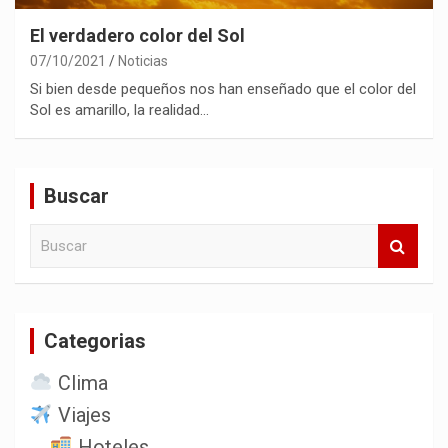
El verdadero color del Sol
07/10/2021
Noticias
Si bien desde pequeños nos han enseñado que el color del
Sol es amarillo, la realidad…
Buscar
B
u
s
c
a
Categorias
r
Clima
Viajes
Hoteles