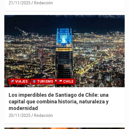
21/11/2025
Redacción
VIAJES
TURISMO
CHILE
Los imperdibles de Santiago de Chile: una
capital que combina historia, naturaleza y
modernidad
20/11/2025
Redacción