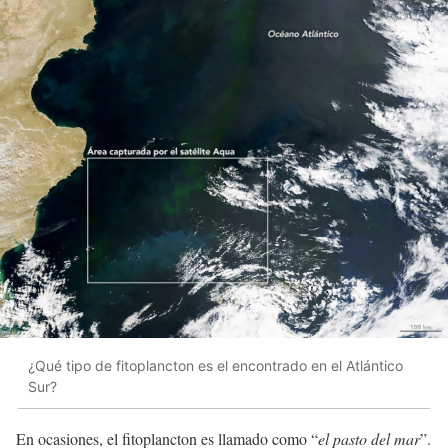
¿Qué tipo de fitoplancton es el encontrado en el Atlántico
Sur?
En ocasiones, el fitoplancton es llamado como “
el pasto del mar
”.