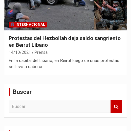
INTERNACIONAL
Protestas del Hezbollah deja saldo sangriento
en Beirut Líbano
14/10/2021
Prensa
En la capital del Líbano, en Beirut luego de unas protestas
se llevó a cabo un…
Buscar
B
u
s
c
a