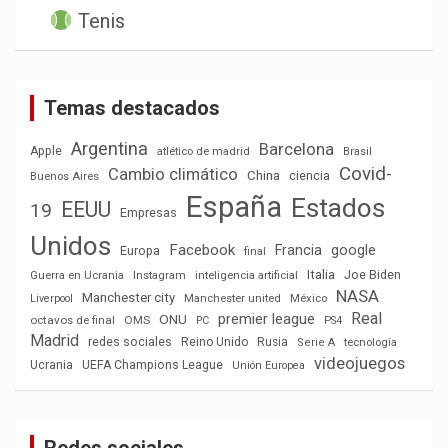
Tenis
Temas destacados
Argentina
Barcelona
Apple
atlético de madrid
Brasil
Covid-
Cambio climático
China
ciencia
Buenos Aires
España
Estados
EEUU
19
Empresas
Unidos
Facebook
Francia
google
Europa
final
Italia
Joe Biden
Guerra en Ucrania
Instagram
inteligencia artificial
NASA
Manchester city
México
Liverpool
Manchester united
Real
premier league
ONU
octavos de final
OMS
PC
PS4
Madrid
redes sociales
Reino Unido
Rusia
tecnología
Serie A
videojuegos
Ucrania
UEFA Champions League
Unión Europea
Redes sociales