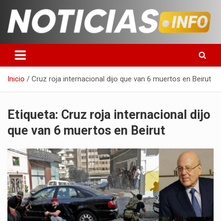
Saltar
al
contenido
Toda la información que debes saber para empezar tu día
Noticias en español
Inicio
Cruz roja internacional dijo que van 6 muertos en Beirut
Etiqueta:
Cruz roja internacional dijo
que van 6 muertos en Beirut