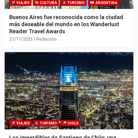
VIAJES
CULTURA
TURISMO
ARGENTINA
Buenos Aires fue reconocida como la ciudad
más deseable del mundo en los Wanderlust
Reader Travel Awards
21/11/2025
Redacción
VIAJES
TURISMO
CHILE
Los imperdibles de Santiago de Chile: una