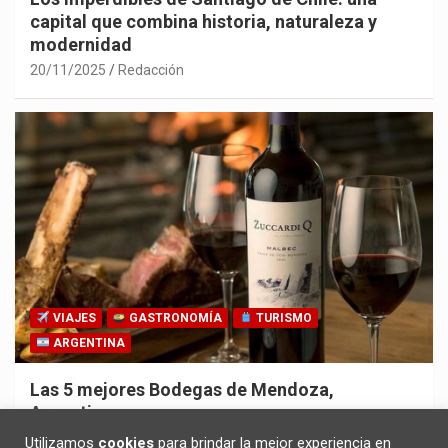
capital que combina historia, naturaleza y
modernidad
20/11/2025
Redacción
VIAJES
GASTRONOMÍA
TURISMO
ARGENTINA
Las 5 mejores Bodegas de Mendoza,
Argentina
30/10/2025
Redacción
Utilizamos
cookies
para brindar la mejor experiencia en