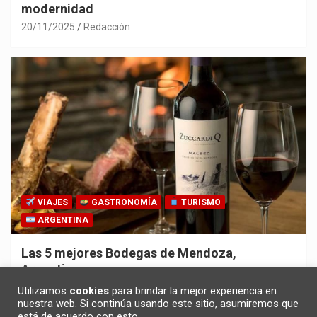
modernidad
20/11/2025
Redacción
VIAJES
GASTRONOMÍA
TURISMO
ARGENTINA
Las 5 mejores Bodegas de Mendoza,
Argentina
30/10/2025
Redacción
Utilizamos
cookies
para brindar la mejor experiencia en
nuestra web. Si continúa usando este sitio, asumiremos que
está de acuerdo con esto.