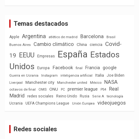
Temas destacados
Argentina
Barcelona
Apple
atlético de madrid
Brasil
Covid-
Cambio climático
China
ciencia
Buenos Aires
España
Estados
EEUU
19
Empresas
Unidos
Facebook
Francia
google
Europa
final
Italia
Joe Biden
Guerra en Ucrania
Instagram
inteligencia artificial
NASA
Manchester city
México
Liverpool
Manchester united
Real
premier league
ONU
octavos de final
OMS
PC
PS4
Madrid
redes sociales
Reino Unido
Rusia
tecnología
Serie A
videojuegos
Ucrania
UEFA Champions League
Unión Europea
Redes sociales