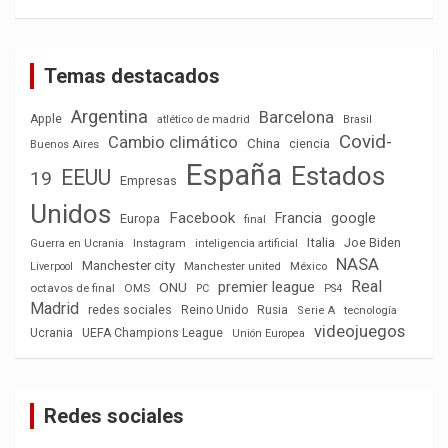
Temas destacados
Argentina
Barcelona
Apple
atlético de madrid
Brasil
Covid-
Cambio climático
China
ciencia
Buenos Aires
España
Estados
EEUU
19
Empresas
Unidos
Facebook
Francia
google
Europa
final
Italia
Joe Biden
Guerra en Ucrania
Instagram
inteligencia artificial
NASA
Manchester city
México
Liverpool
Manchester united
Real
premier league
ONU
octavos de final
OMS
PC
PS4
Madrid
redes sociales
Reino Unido
Rusia
tecnología
Serie A
videojuegos
Ucrania
UEFA Champions League
Unión Europea
Redes sociales