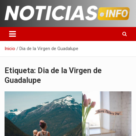
Saltar
al
contenido
Toda la información que debes saber para empezar tu día
Noticias en español
Inicio
Dia de la Virgen de Guadalupe
Etiqueta:
Dia de la Virgen de
Guadalupe