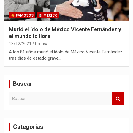
FAMOSOS
MÉXICO
Murió el ídolo de México Vicente Fernández y
el mundo lo llora
13/12/2021
Prensa
A los 81 años murió el ídolo de México Vicente Fernández
tras días de estado grave…
Buscar
B
u
s
c
a
Categorias
r