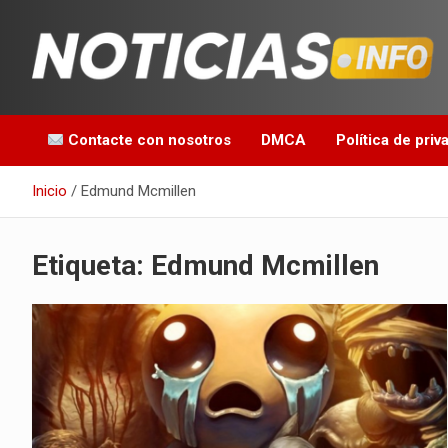
Saltar
al
contenido
Toda la información que debes saber para empezar tu día
Noticias en español
Contacte con nosotros
DMCA
Política de priv
Inicio
Edmund Mcmillen
Etiqueta:
Edmund Mcmillen