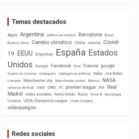
Temas destacados
Argentina
Barcelona
Apple
atlético de madrid
Brasil
Covid-
Cambio climático
China
ciencia
Buenos Aires
España
Estados
EEUU
19
Empresas
Unidos
Facebook
Francia
google
Europa
final
Italia
Joe Biden
Guerra en Ucrania
Instagram
inteligencia artificial
NASA
Manchester city
México
Liverpool
Manchester united
Real
premier league
ONU
octavos de final
OMS
PC
PS4
Madrid
redes sociales
Reino Unido
Rusia
tecnología
Serie A
Ucrania
UEFA Champions League
Unión Europea
videojuegos
Redes sociales