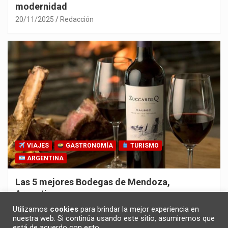
modernidad
20/11/2025
Redacción
VIAJES
GASTRONOMÍA
TURISMO
ARGENTINA
Las 5 mejores Bodegas de Mendoza,
Argentina
30/10/2025
Redacción
Utilizamos
cookies
para brindar la mejor experiencia en
nuestra web. Si continúa usando este sitio, asumiremos que
está de acuerdo con esto.