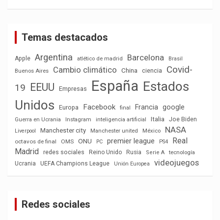
Temas destacados
Argentina
Barcelona
Apple
atlético de madrid
Brasil
Covid-
Cambio climático
China
ciencia
Buenos Aires
España
Estados
EEUU
19
Empresas
Unidos
Facebook
Francia
google
Europa
final
Italia
Joe Biden
Guerra en Ucrania
Instagram
inteligencia artificial
NASA
Manchester city
México
Liverpool
Manchester united
Real
premier league
ONU
octavos de final
OMS
PC
PS4
Madrid
redes sociales
Reino Unido
Rusia
tecnología
Serie A
videojuegos
Ucrania
UEFA Champions League
Unión Europea
Redes sociales