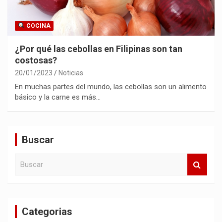
COCINA
¿Por qué las cebollas en Filipinas son tan
costosas?
20/01/2023
Noticias
En muchas partes del mundo, las cebollas son un alimento
básico y la carne es más…
Buscar
B
u
s
c
a
Categorias
r