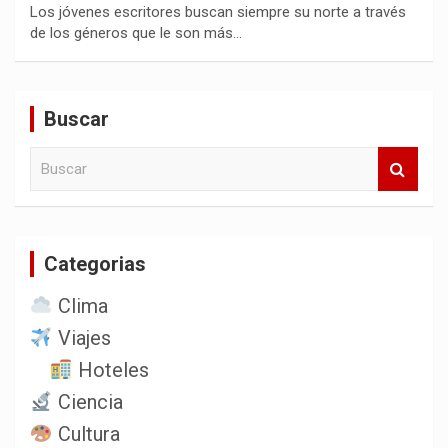
Los jóvenes escritores buscan siempre su norte a través
de los géneros que le son más…
Buscar
B
u
s
c
a
Categorias
r
Clima
Viajes
Hoteles
Ciencia
Cultura