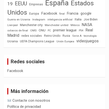
España
Estados
EEUU
19
Empresas
Unidos
Facebook
Francia
google
Europa
final
Italia
Joe Biden
Guerra en Ucrania
Instagram
inteligencia artificial
NASA
Manchester city
México
Liverpool
Manchester united
Real
premier league
ONU
octavos de final
OMS
PC
PS4
Madrid
redes sociales
Reino Unido
Rusia
tecnología
Serie A
videojuegos
Ucrania
UEFA Champions League
Unión Europea
Redes sociales
Facebook
Más información
Contacte con nosotros
Política de privacidad