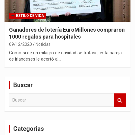
ESTILO DE VIDA
Ganadores de lotería EuroMillones compraron
1000 regalos para hospitales
09/12/2020
Noticias
Como si de un milagro de navidad se tratase, esta pareja
de irlandeses le acertó al…
Buscar
B
u
s
c
a
Categorias
r