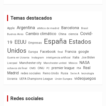
Temas destacados
Argentina
Barcelona
Apple
atlético de madrid
Brasil
Covid-
Cambio climático
China
ciencia
Buenos Aires
España
Estados
EEUU
19
Empresas
Unidos
Facebook
Francia
google
Europa
final
Italia
Joe Biden
Guerra en Ucrania
Instagram
inteligencia artificial
NASA
Manchester city
México
Liverpool
Manchester united
Real
premier league
ONU
octavos de final
OMS
PC
PS4
Madrid
redes sociales
Reino Unido
Rusia
tecnología
Serie A
videojuegos
Ucrania
UEFA Champions League
Unión Europea
Redes sociales