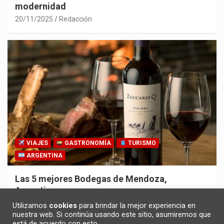
modernidad
20/11/2025
Redacción
VIAJES
GASTRONOMÍA
TURISMO
ARGENTINA
Las 5 mejores Bodegas de Mendoza,
Argentina
30/10/2025
Redacción
Utilizamos
cookies
para brindar la mejor experiencia en
nuestra web. Si continúa usando este sitio, asumiremos que
está de acuerdo con esto.