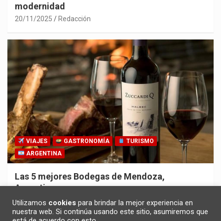
modernidad
20/11/2025
Redacción
VIAJES
GASTRONOMÍA
TURISMO
ARGENTINA
Las 5 mejores Bodegas de Mendoza,
Argentina
30/10/2025
Redacción
Utilizamos
cookies
para brindar la mejor experiencia en
nuestra web. Si continúa usando este sitio, asumiremos que
está de acuerdo con esto.