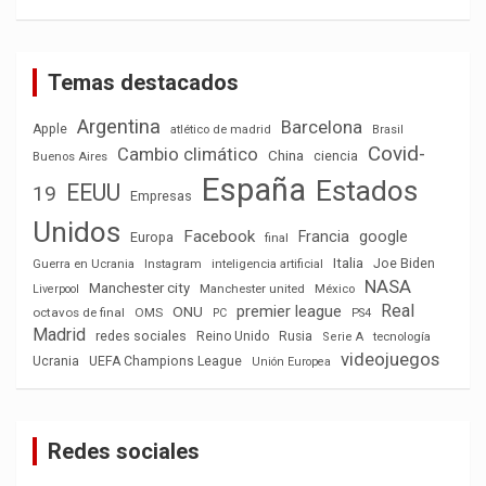
Temas destacados
Argentina
Barcelona
Apple
atlético de madrid
Brasil
Covid-
Cambio climático
China
ciencia
Buenos Aires
España
Estados
EEUU
19
Empresas
Unidos
Facebook
Francia
google
Europa
final
Italia
Joe Biden
Guerra en Ucrania
Instagram
inteligencia artificial
NASA
Manchester city
México
Liverpool
Manchester united
Real
premier league
ONU
octavos de final
OMS
PC
PS4
Madrid
redes sociales
Reino Unido
Rusia
tecnología
Serie A
videojuegos
Ucrania
UEFA Champions League
Unión Europea
Redes sociales