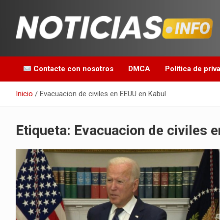
Saltar
al
contenido
Toda la información que debes saber para empezar tu día
Noticias en español
Contacte con nosotros
DMCA
Política de priv
Inicio
Evacuacion de civiles en EEUU en Kabul
Etiqueta:
Evacuacion de civiles 