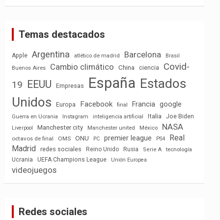
Temas destacados
Argentina
Barcelona
Apple
atlético de madrid
Brasil
Covid-
Cambio climático
China
ciencia
Buenos Aires
España
Estados
EEUU
19
Empresas
Unidos
Facebook
Francia
google
Europa
final
Italia
Joe Biden
Guerra en Ucrania
Instagram
inteligencia artificial
NASA
Manchester city
México
Liverpool
Manchester united
Real
premier league
ONU
octavos de final
OMS
PC
PS4
Madrid
redes sociales
Reino Unido
Rusia
tecnología
Serie A
Ucrania
UEFA Champions League
Unión Europea
videojuegos
Redes sociales