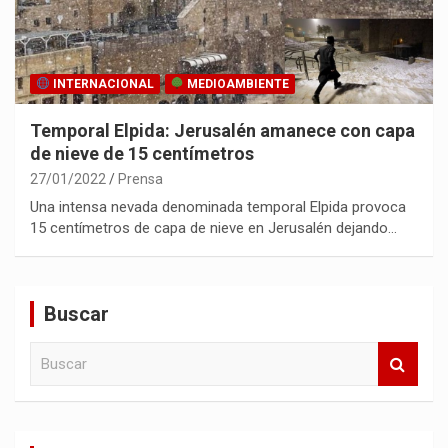
INTERNACIONAL
MEDIOAMBIENTE
Temporal Elpida: Jerusalén amanece con capa
de nieve de 15 centímetros
27/01/2022
Prensa
Una intensa nevada denominada temporal Elpida provoca
15 centímetros de capa de nieve en Jerusalén dejando…
Buscar
B
u
s
c
a