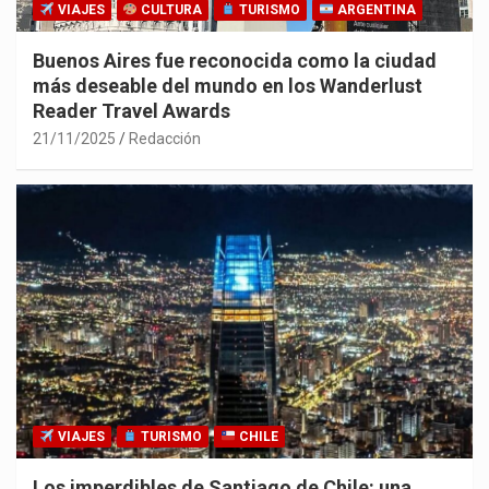
VIAJES
CULTURA
TURISMO
ARGENTINA
Buenos Aires fue reconocida como la ciudad
más deseable del mundo en los Wanderlust
Reader Travel Awards
21/11/2025
Redacción
VIAJES
TURISMO
CHILE
Los imperdibles de Santiago de Chile: una