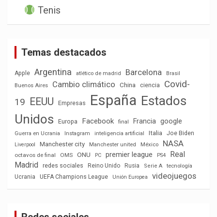
Tenis
Temas destacados
Argentina
Barcelona
Apple
atlético de madrid
Brasil
Covid-
Cambio climático
China
ciencia
Buenos Aires
España
Estados
EEUU
19
Empresas
Unidos
Facebook
Francia
google
Europa
final
Italia
Joe Biden
Guerra en Ucrania
Instagram
inteligencia artificial
NASA
Manchester city
México
Liverpool
Manchester united
Real
premier league
ONU
octavos de final
OMS
PC
PS4
Madrid
redes sociales
Reino Unido
Rusia
tecnología
Serie A
videojuegos
Ucrania
UEFA Champions League
Unión Europea
Redes sociales