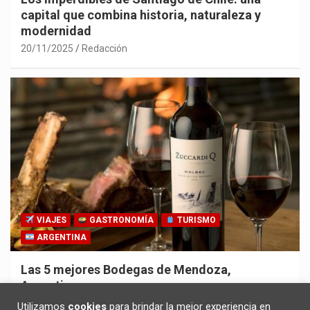
capital que combina historia, naturaleza y
modernidad
20/11/2025
Redacción
VIAJES
GASTRONOMÍA
TURISMO
ARGENTINA
Las 5 mejores Bodegas de Mendoza,
Argentina
30/10/2025
Redacción
Utilizamos
cookies
para brindar la mejor experiencia en