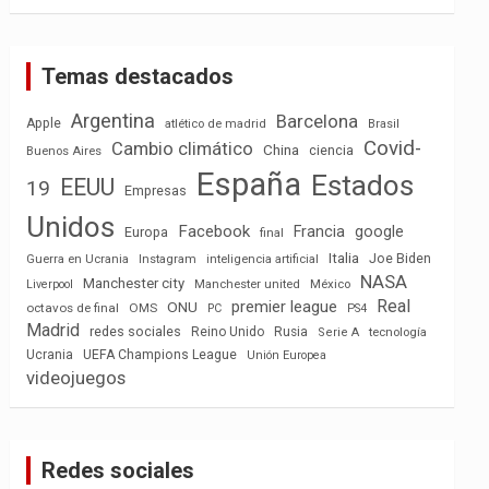
Temas destacados
Argentina
Barcelona
Apple
atlético de madrid
Brasil
Covid-
Cambio climático
China
ciencia
Buenos Aires
España
Estados
EEUU
19
Empresas
Unidos
Facebook
Francia
google
Europa
final
Italia
Joe Biden
Guerra en Ucrania
Instagram
inteligencia artificial
NASA
Manchester city
México
Liverpool
Manchester united
Real
premier league
ONU
octavos de final
OMS
PC
PS4
Madrid
redes sociales
Reino Unido
Rusia
tecnología
Serie A
Ucrania
UEFA Champions League
Unión Europea
videojuegos
Redes sociales