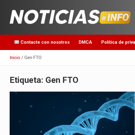
Saltar
al
contenido
Toda la información que debes saber para empezar tu día
Noticias en español
Contacte con nosotros
DMCA
Política de priv
Inicio
Gen FTO
Etiqueta:
Gen FTO