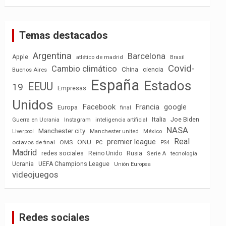
Temas destacados
Argentina
Barcelona
Apple
atlético de madrid
Brasil
Covid-
Cambio climático
China
ciencia
Buenos Aires
España
Estados
EEUU
19
Empresas
Unidos
Facebook
Francia
google
Europa
final
Italia
Joe Biden
Guerra en Ucrania
Instagram
inteligencia artificial
NASA
Manchester city
México
Liverpool
Manchester united
Real
premier league
ONU
octavos de final
OMS
PC
PS4
Madrid
redes sociales
Reino Unido
Rusia
tecnología
Serie A
Ucrania
UEFA Champions League
Unión Europea
videojuegos
Redes sociales