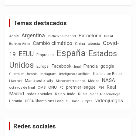
Temas destacados
Argentina
Barcelona
Apple
atlético de madrid
Brasil
Covid-
Cambio climático
China
ciencia
Buenos Aires
España
Estados
EEUU
19
Empresas
Unidos
Facebook
Francia
google
Europa
final
Italia
Joe Biden
Guerra en Ucrania
Instagram
inteligencia artificial
NASA
Manchester city
México
Liverpool
Manchester united
Real
premier league
ONU
octavos de final
OMS
PC
PS4
Madrid
redes sociales
Reino Unido
Rusia
tecnología
Serie A
videojuegos
Ucrania
UEFA Champions League
Unión Europea
Redes sociales