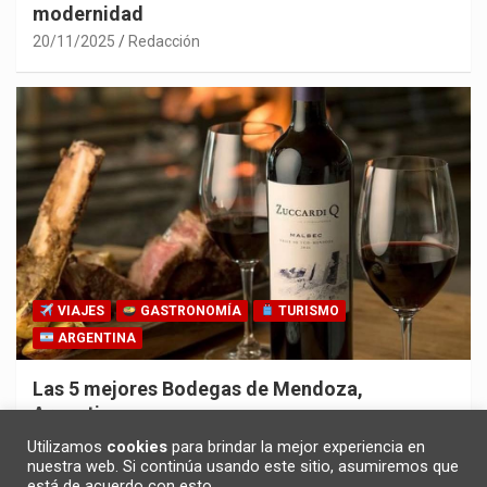
modernidad
20/11/2025
Redacción
VIAJES
GASTRONOMÍA
TURISMO
ARGENTINA
Las 5 mejores Bodegas de Mendoza,
Argentina
30/10/2025
Redacción
Utilizamos
cookies
para brindar la mejor experiencia en
nuestra web. Si continúa usando este sitio, asumiremos que
está de acuerdo con esto.