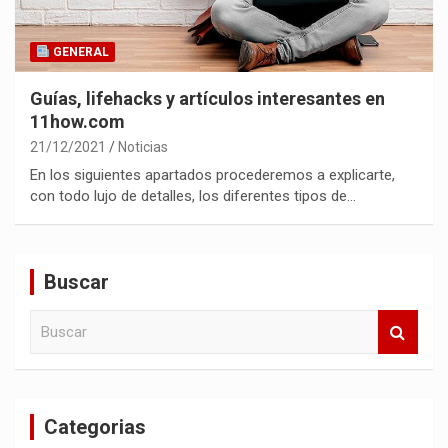
GENERAL
Guías, lifehacks y artículos interesantes en
11how.com
21/12/2021
Noticias
En los siguientes apartados procederemos a explicarte,
con todo lujo de detalles, los diferentes tipos de…
Buscar
B
u
s
c
a
Categorias
r