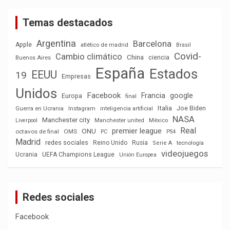
Temas destacados
Argentina
Barcelona
Apple
atlético de madrid
Brasil
Covid-
Cambio climático
China
ciencia
Buenos Aires
España
Estados
EEUU
19
Empresas
Unidos
Facebook
Francia
google
Europa
final
Italia
Joe Biden
Guerra en Ucrania
Instagram
inteligencia artificial
NASA
Manchester city
México
Liverpool
Manchester united
Real
premier league
ONU
octavos de final
OMS
PC
PS4
Madrid
redes sociales
Reino Unido
Rusia
tecnología
Serie A
videojuegos
Ucrania
UEFA Champions League
Unión Europea
Redes sociales
Facebook