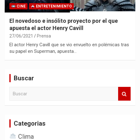
CINE
ENTRETENIMIENTO
El novedoso e insólito proyecto por el que
apuesta el actor Henry Cavill
27/06/2021
Prensa
El actor Henry Cavill que se vio envuelto en polémicas tras
su papel en Superman, apuesta…
Buscar
B
u
s
c
a
Categorias
r
Clima