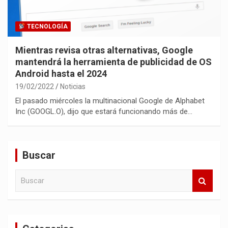
TECNOLOGÍA
Mientras revisa otras alternativas, Google
mantendrá la herramienta de publicidad de OS
Android hasta el 2024
19/02/2022
Noticias
El pasado miércoles la multinacional Google de Alphabet
Inc (GOOGL.O), dijo que estará funcionando más de…
Buscar
B
u
s
c
a
r