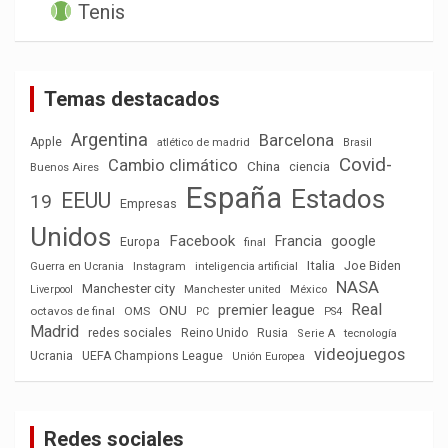
Tenis
Temas destacados
Argentina
Barcelona
Apple
atlético de madrid
Brasil
Covid-
Cambio climático
China
ciencia
Buenos Aires
España
Estados
EEUU
19
Empresas
Unidos
Facebook
Francia
google
Europa
final
Italia
Joe Biden
Guerra en Ucrania
Instagram
inteligencia artificial
NASA
Manchester city
México
Liverpool
Manchester united
Real
premier league
ONU
octavos de final
OMS
PC
PS4
Madrid
redes sociales
Reino Unido
Rusia
tecnología
Serie A
videojuegos
Ucrania
UEFA Champions League
Unión Europea
Redes sociales