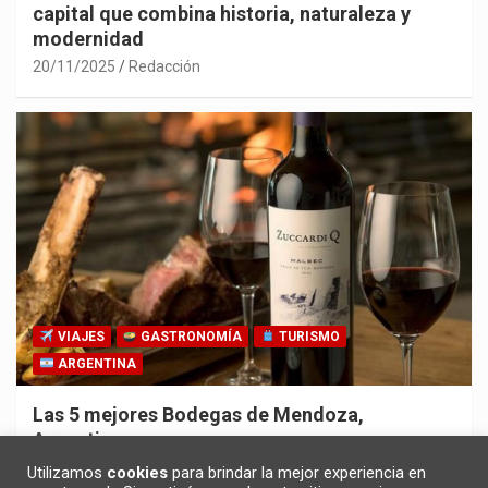
capital que combina historia, naturaleza y
modernidad
20/11/2025
Redacción
VIAJES
GASTRONOMÍA
TURISMO
ARGENTINA
Las 5 mejores Bodegas de Mendoza,
Argentina
30/10/2025
Redacción
Utilizamos
cookies
para brindar la mejor experiencia en