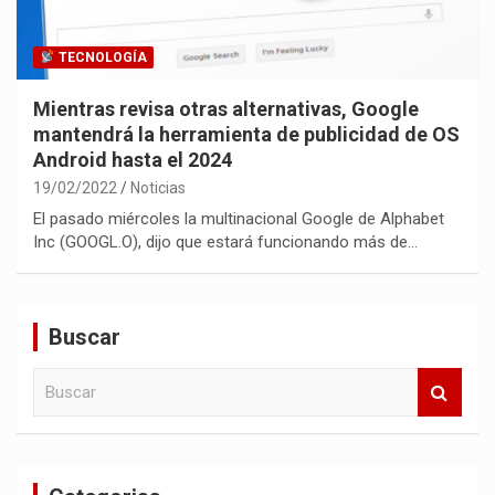
TECNOLOGÍA
Mientras revisa otras alternativas, Google
mantendrá la herramienta de publicidad de OS
Android hasta el 2024
19/02/2022
Noticias
El pasado miércoles la multinacional Google de Alphabet
Inc (GOOGL.O), dijo que estará funcionando más de…
Buscar
B
u
s
c
a
r