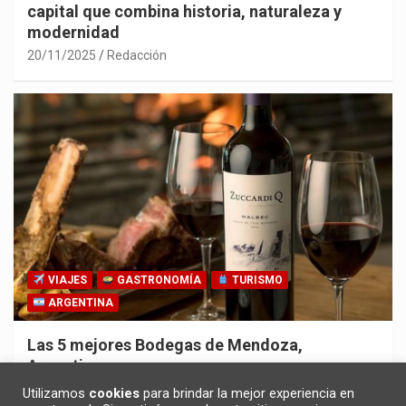
capital que combina historia, naturaleza y
modernidad
20/11/2025
Redacción
VIAJES
GASTRONOMÍA
TURISMO
ARGENTINA
Las 5 mejores Bodegas de Mendoza,
Argentina
30/10/2025
Redacción
Utilizamos
cookies
para brindar la mejor experiencia en