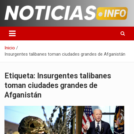
Saltar
al
contenido
Toda la información que debes saber para empezar tu día
Noticias en español
Inicio
Insurgentes talibanes toman ciudades grandes de Afganistán
Etiqueta:
Insurgentes talibanes
toman ciudades grandes de
Afganistán