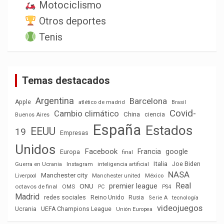
Motociclismo
Otros deportes
Tenis
Temas destacados
Argentina
Barcelona
Apple
atlético de madrid
Brasil
Covid-
Cambio climático
China
ciencia
Buenos Aires
España
Estados
EEUU
19
Empresas
Unidos
Facebook
Francia
google
Europa
final
Italia
Joe Biden
Guerra en Ucrania
Instagram
inteligencia artificial
NASA
Manchester city
México
Liverpool
Manchester united
Real
premier league
ONU
octavos de final
OMS
PC
PS4
Madrid
redes sociales
Reino Unido
Rusia
tecnología
Serie A
videojuegos
Ucrania
UEFA Champions League
Unión Europea