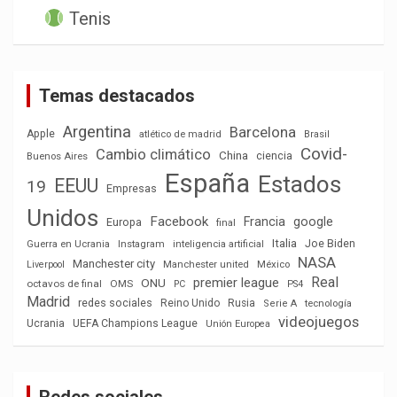
Tenis
Temas destacados
Argentina
Barcelona
Apple
atlético de madrid
Brasil
Covid-
Cambio climático
China
ciencia
Buenos Aires
España
Estados
EEUU
19
Empresas
Unidos
Facebook
Francia
google
Europa
final
Italia
Joe Biden
Guerra en Ucrania
Instagram
inteligencia artificial
NASA
Manchester city
México
Liverpool
Manchester united
Real
premier league
ONU
octavos de final
OMS
PC
PS4
Madrid
redes sociales
Reino Unido
Rusia
tecnología
Serie A
videojuegos
Ucrania
UEFA Champions League
Unión Europea
Redes sociales