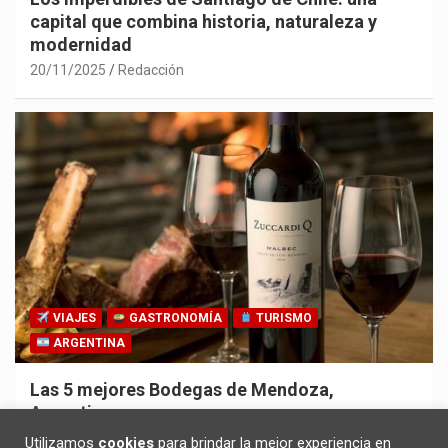
capital que combina historia, naturaleza y
modernidad
20/11/2025
Redacción
VIAJES
GASTRONOMÍA
TURISMO
ARGENTINA
Las 5 mejores Bodegas de Mendoza,
Argentina
30/10/2025
Redacción
Utilizamos
cookies
para brindar la mejor experiencia en