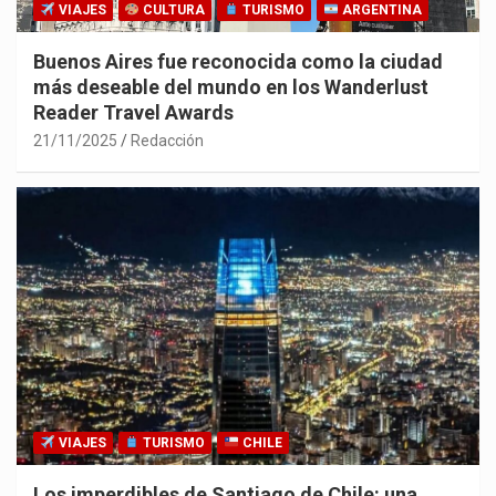
VIAJES
CULTURA
TURISMO
ARGENTINA
Buenos Aires fue reconocida como la ciudad
más deseable del mundo en los Wanderlust
Reader Travel Awards
21/11/2025
Redacción
VIAJES
TURISMO
CHILE
Los imperdibles de Santiago de Chile: una