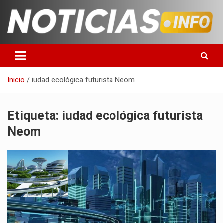
Saltar
al
contenido
Toda la información que debes saber para empezar tu día
Noticias en español
Inicio
iudad ecológica futurista Neom
Etiqueta:
iudad ecológica futurista
Neom