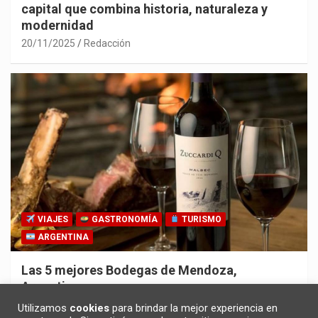
capital que combina historia, naturaleza y
modernidad
20/11/2025
Redacción
VIAJES
GASTRONOMÍA
TURISMO
ARGENTINA
Las 5 mejores Bodegas de Mendoza,
Argentina
30/10/2025
Redacción
Utilizamos
cookies
para brindar la mejor experiencia en