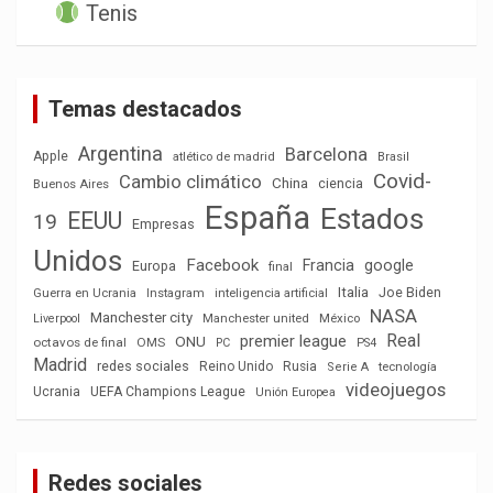
Tenis
Temas destacados
Argentina
Barcelona
Apple
atlético de madrid
Brasil
Covid-
Cambio climático
China
ciencia
Buenos Aires
España
Estados
EEUU
19
Empresas
Unidos
Facebook
Francia
google
Europa
final
Italia
Joe Biden
Guerra en Ucrania
Instagram
inteligencia artificial
NASA
Manchester city
México
Liverpool
Manchester united
Real
premier league
ONU
octavos de final
OMS
PC
PS4
Madrid
redes sociales
Reino Unido
Rusia
tecnología
Serie A
videojuegos
Ucrania
UEFA Champions League
Unión Europea
Redes sociales