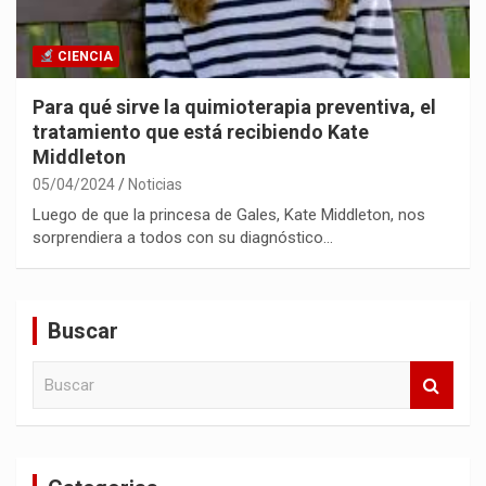
CIENCIA
Para qué sirve la quimioterapia preventiva, el
tratamiento que está recibiendo Kate
Middleton
05/04/2024
Noticias
Luego de que la princesa de Gales, Kate Middleton, nos
sorprendiera a todos con su diagnóstico…
Buscar
B
u
s
c
a
r